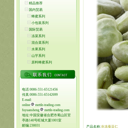
精品推荐
国内贸易
蜂蜜系列
小包装系列
国际贸易
冻菜系列
混合菜系列
水果系列
山芋系列
原料蜂蜜系列
电话:0086-551-65121456
传真:0086-551-65142699
E-mail:
online
mettle-trading.com
fuyuansheng
mettle-trading.com
地址:中国安徽省合肥市蜀山区官
亭路140号旺城大厦1001室
邮编:230031
产品名称:
冷冻蚕豆仁