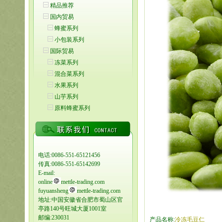
精品推荐
国内贸易
蜂蜜系列
小包装系列
国际贸易
冻菜系列
混合菜系列
水果系列
山芋系列
原料蜂蜜系列
电话:0086-551-65121456
传真:0086-551-65142699
E-mail:
online
mettle-trading.com
fuyuansheng
mettle-trading.com
地址:中国安徽省合肥市蜀山区官
亭路140号旺城大厦1001室
邮编:230031
产品名称:
冷冻毛豆仁