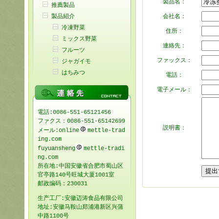
製品名：
推薦製品
製品紹介
会社名：
冷凍野菜
住所：
ミックス野菜
連絡先：
フルーツ
ファックス：
ジャガイモ
はちみつ
電話：
電子メール：
電話:0086-551-65121456
ファクス：0086-551-65142699
説明書：
メール:online
mettle-trad
ing.com
fuyuansheng
mettle-tradi
ng.com
所在地:中国安徽省合肥市蜀山区
官亭路140号旺城大厦1001室
邮政编码：230031
生产工厂:安徽迈涛食品有限公司
地址:安徽马鞍山郑浦港新区兴蒲
中路1100号