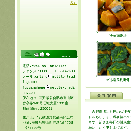
多く
冷冻南瓜块
電話:0086-551-65121456
ファクス：0086-551-65142699
メール:online
mettle-trad
冷冻南瓜树叶形
ing.com
fuyuansheng
mettle-tradi
ng.com
所在地:中国安徽省合肥市蜀山区
官亭路140号旺城大厦1001室
邮政编码：230031
合肥邁濤は対日の冷凍野菜
ドル
あります。現在輸出の
生产工厂:安徽迈涛食品有限公司
ます。
皆さま毎日の健康生
地址:安徽马鞍山郑浦港新区兴蒲
願いした
く申し上げます。
中路1100号