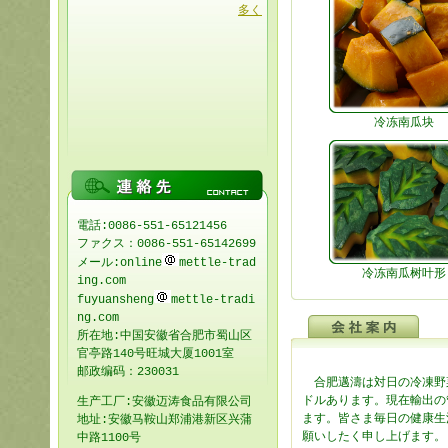
多く
冷冻南瓜块
電話:0086-551-65121456
ファクス：0086-551-65142699
メール:online
mettle-trad
冷冻南瓜树叶形
ing.com
fuyuansheng
mettle-tradi
ng.com
所在地:中国安徽省合肥市蜀山区
官亭路140号旺城大厦1001室
邮政编码：230031
合肥邁濤は対日の冷凍野菜
ドル
あります。現在輸出の
生产工厂:安徽迈涛食品有限公司
ます。
皆さま毎日の健康生
地址:安徽马鞍山郑浦港新区兴蒲
願いした
く申し上げます。
中路1100号