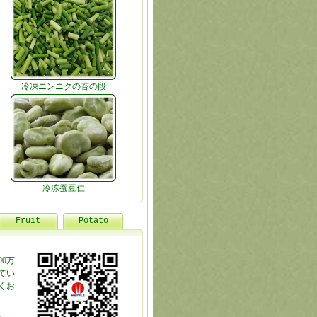
冷凍ニンニクの苔の段
冷冻蚕豆仁
Fruit
Potato
0万
てい
くお