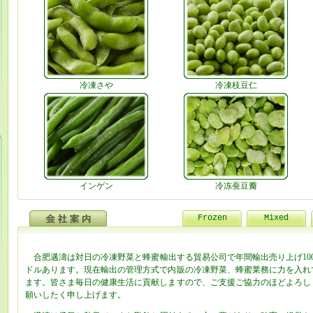
冷凍さや
冷凍枝豆仁
インゲン
冷冻蚕豆瓣
Frozen
Mixed
合肥邁濤は対日の冷凍野菜と蜂蜜輸出する貿易公司で年間輸出売り上げ100
ドル
あります。現在輸出の管理方式で内販の冷凍野菜、蜂蜜業務に力を入れ
ます。
皆さま毎日の健康生活に貢献しますので、ご支援ご協力のほどよろし
願いした
く申し上げます。