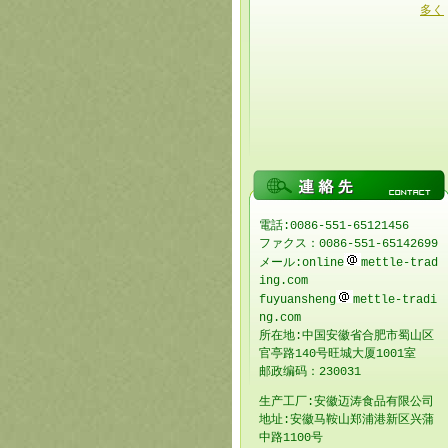
多く
電話:0086-551-65121456
ファクス：0086-551-65142699
メール:online
mettle-trad
ing.com
fuyuansheng
mettle-tradi
ng.com
所在地:中国安徽省合肥市蜀山区
官亭路140号旺城大厦1001室
邮政编码：230031
生产工厂:安徽迈涛食品有限公司
地址:安徽马鞍山郑浦港新区兴蒲
中路1100号