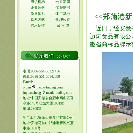
·
组织机构
·
公司新闻
·
企业理念
·
荣誉证书
·
质量体系
·
工厂基地
<<郑蒲港新
·
联系方式
·
地理位置
·
信息反馈
·
留 言 簿
近日，经安徽省
迈涛食品有限公
徽省商标品牌示
电话:0086-551-65121456
传真:0086-551-65142699
E-mail:
online
mettle-trading.com
fuyuansheng
mettle-trading.com
地址:中国安徽省合肥市蜀山区官
亭路140号旺城大厦1001室
邮编:230031
生产工厂:安徽迈涛食品有限公司
地址:安徽马鞍山郑浦港新区兴蒲
中路1100号